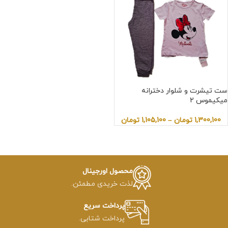
ست تیشرت و شلوار دخترانه
میکیموس 2
1,300,100
تومان
–
1,105,100
تومان
محصول اورجینال
لذت خریدی مطمئن.
پرداخت سریع
پرداخت شتابی.