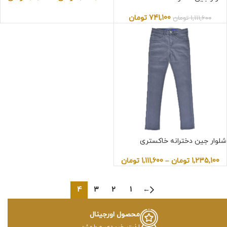
741,100
تومان
1,111,600
تومان
شلوار جین دخترانه خاکستری
1,235,100
تومان
–
1,111,600
تومان
4
3
2
1
←
محصول اورجینال