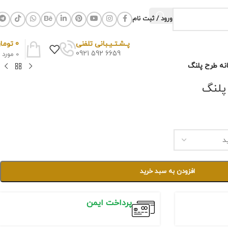
ورود / ثبت نام
0
توما
پـشـتـیـبانی تلفنی
6659 592 0921
0
مورد
نه طرح پلنگ
پلنگ
افزودن به سبد خرید
پرداخت ایمن