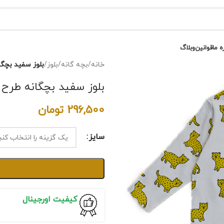
ه ما
قوانین
وبلاگ
خانه
/
بچه گانه
/
بلوز
/
بلوز سفید بچگا
بلوز سفید بچگانه طرح 
296,500
تومان
سایز
کیفیت اورجینال