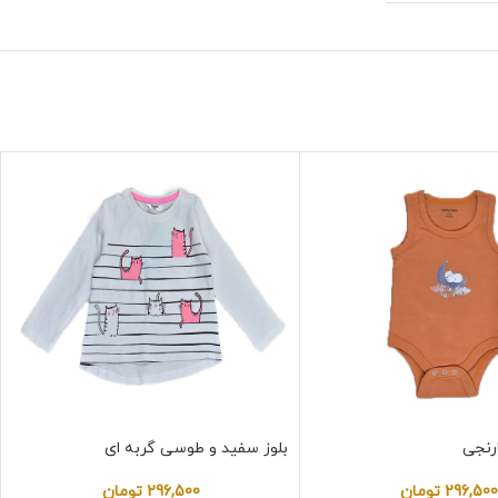
ارنجی
بلوز سفید و طوسی گربه ای
296,50
تومان
296,500
تومان