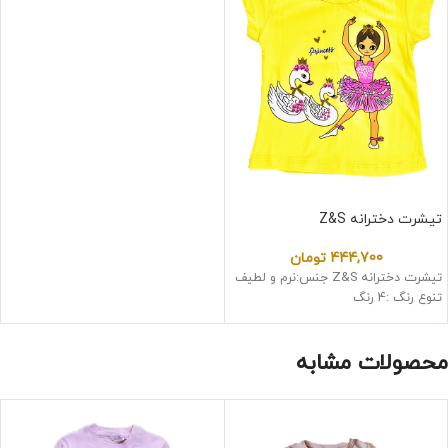
تیشرت دخترانه Z&S
444,700
تومان
تیشرت دخترانه Z&S جنس:نرم و لطیف
تنوع رنگ :4 رنگ
محصولات مشابه