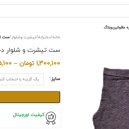
ه ما
قوانین
وبلاگ
خانه
/
دخترانه
/
تیشرت وشلوار
/
ست تی
ست تیشرت و شلوار دخت
1,300,100
تومان
–
5,100
سایز
کیفیت اورجینال