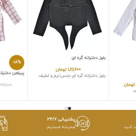
بلوز دخترانه گره ای
-18%
1,111,600
تومان
پیراهن دختران
بلوز دخترانه گره ای جنس:نرم و لطیف
تومان
715,100
ف
پشتیبانی 24/7
د کنید.
همیشه هستیم.