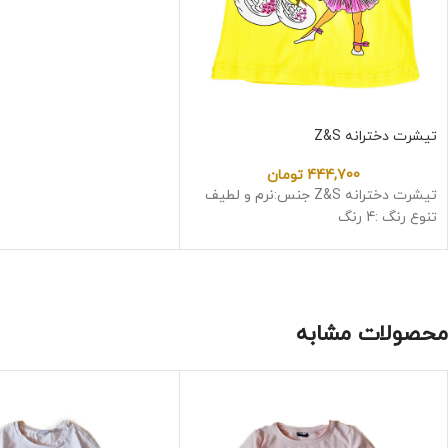
تیشرت دخترانه Z&S
444,700
تومان
تیشرت دخترانه Z&S جنس:نرم و لطیف
تنوع رنگ :4 رنگ
محصولات مشابه