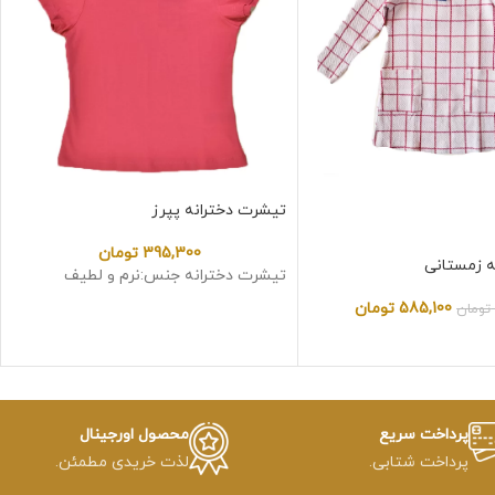
تیشرت دخترانه پپرز
395,300
تومان
ه زمستانی
تیشرت دخترانه جنس:نرم و لطیف
585,100
تومان
تومان
پرداخت سریع
محصول اورجینال
پرداخت شتابی.
لذت خریدی مطمئن.